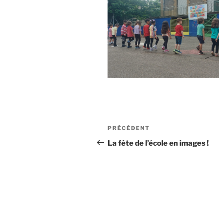
Navigation
Article
PRÉCÉDENT
de
précédent
La fête de l’école en images !
l’article