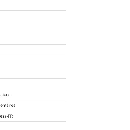
ations
entaires
ress-FR