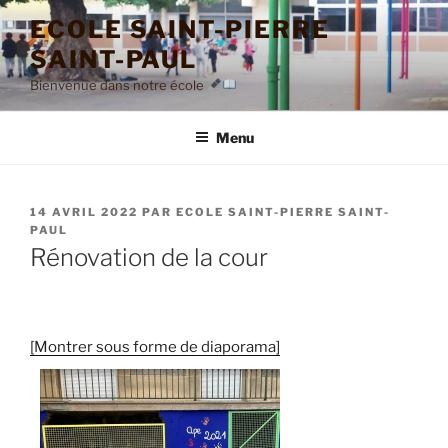
Aller
ECOLE SAINT-PIERRE
au
SAINT-PAUL
contenu
principal
Bienvenue dans notre école
Menu
PUBLIÉ
14 AVRIL 2022
PAR
ECOLE SAINT-PIERRE SAINT-
LE
PAUL
Rénovation de la cour
[Montrer sous forme de diaporama]