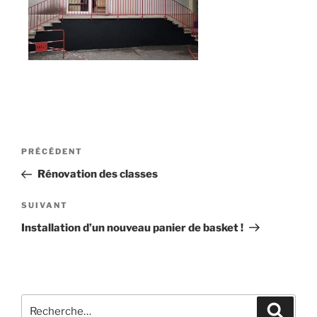
Navigation
Article
PRÉCÉDENT
de
précédent
Rénovation des classes
l’article
Article
SUIVANT
suivant
Installation d’un nouveau panier de basket !
Recherche
Recher